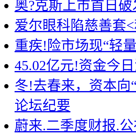
奥?克斯上市首日破
爱尔眼科陷慈善套<
重疾!险市场现“轻
45.02亿元!资金
冬!去春来，资本向
论坛纪要
蔚来.二季度财报.