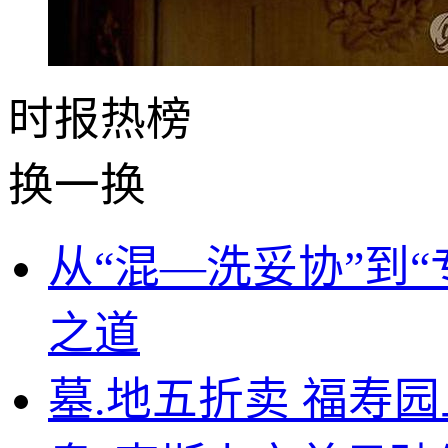
时报
热榜
换一换
从“混—洗妥协”到
之道
墓.地五折卖 福寿园