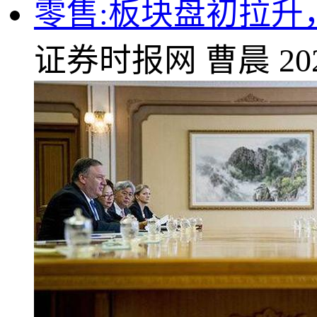
零售:板块盘初拉升
证券时报网
曹晨
20