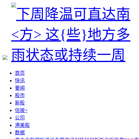
首页
快讯
要闻
股市
新股
信披+
公司
港美股
数据