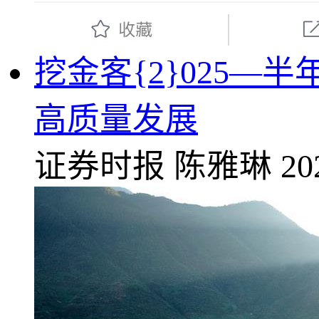
挖金客{2}025
高质量发展
证券时报
陈雅琳
20