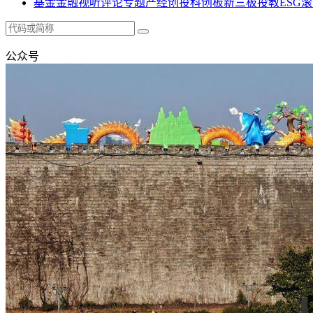
基金
金融
视听
评论
专题
产经
创投
科创板
新三板
投教
ESG
滚
公众号